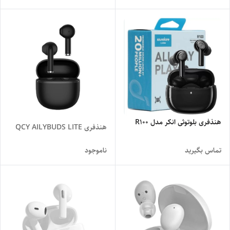
هنذفری بلوتوثی انکر مدل R100
هنذفری QCY AILYBUDS LITE
تماس بگیرید
ناموجود