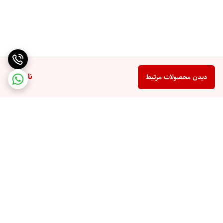
فناوری فوکوس
AutoFocus
فلش
LED
قابلیت‌های دوربین
ناموجود
دیدن محصولات مرتبط
دارای 1 دوربین در پشت گوشی | 5 مگاپیکسل
حسگر اول از نوع عریض (Wide) با رزولوشن 5 مگاپیکسل
قابلیت ثبت موقعیت جغرافیایی عکس‌ها و فیلم‌ها (Geo-Tagging)
قابلیت تشخیص چهره
دوربین سلفی
حسگری با رزولوشن ۲ مگاپیکسل
برگشت به بالا
سیستم عامل
Android
نسخه سیستم عامل