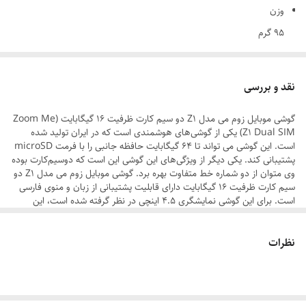
وزن
95 گرم
توضیحات سیم کارت
سایز نانو (8.8 × 12.3 میلی‌متر)
نقد و بررسی
ساختار بدنه
گوشی موبایل زوم می مدل Z1 دو سیم کارت ظرفیت 16 گیگابایت (Zoom Me
پلاستیک
Z1 Dual SIM) یکی از گوشی‌های هوشمندی است که در ایران تولید شده
ویژگی‌های خاص
است. این گوشی می تواند تا ۶۴ گیگابایت حافظه جانبی را با فرمت microSD
پشتیبانی کند. یکی دیگر از ویژگی‌های این گوشی این است که دوسیم‌کارت بوده
مناسب سالمندان , دارای بدنه مقاوم
وی متوان از دو شماره خط متفاوت بهره برد. گوشی موبایل زوم می مدل Z1 دو
تعداد سیم کارت
سیم کارت ظرفیت 16 گیگابایت دارای قابلیت پشتیبانی از زبان و منوی فارسی
است. برای این گوشی نمایشگری ۴.۵ اینچی در نظر گرفته شده است، این
دو عدد
نمایشگر از نوع خازنی، چند لمسی (Multi Touch) است و با فن‌آوری TFT
ساخته شده، همچنین می‌تواند تا ۱۶ میلیون رنگ را به تصویر بکشد. در کنار
پردازنده‌ی مرکزی
نظرات
این نمایشگر استفاده از چهار هسته پردازنده با فرکانس پردازشی ۱.۳ گیگاهرتز
Octa-core CPU
خیال کاربران را از انجام امور روزمره و ساده راحت می‌کند. البته این گوشی ۱
گیگابایت رم و ۱۶ گیگابایت حافظه‌ داخلی دارد. امکان افزودن این مقدار
نوع پردازنده
حافظه‌ داخلی تا ۶۴ گیگابایت هم به کمک کارت حافظه‌ جانبی فراهم شده
64 بیتی
است. این گوشی از شبکه‌های 3G ،2G و 4G پشتیبانی می‌کند. در این گوشی