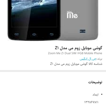
گوشی موبایل زوم می مدل Z1
Zoom Me Z1 Dual SIM 16GB Mobile Phone
برند:
جی ال ایکس
شناسه کالا
گوشی موبایل زوم می مدل Z1
توضیحات
ابعاد
132x67x11