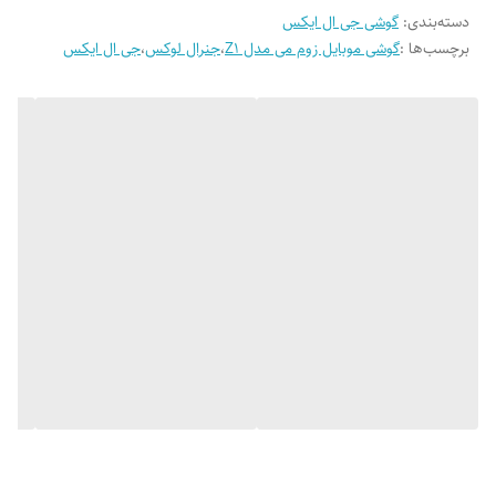
می‌توان از Wi-Fi برای اتصال به اینترنت استفاده کرد. این گوشی که از پلاستیک
فرکانس پردازنده‌ی مرکزی
دسته‌بندی
:
گوشی جی ال ایکس
ساخته شده در حدود ۱۱ میلی‌متر ضخامت دارد. برای این گوشی اندروید ۸.۱ به
برچسب‌ها :
گوشی موبایل زوم می مدل Z1
،
جنرال لوکس
،
جی ال ایکس
عنوان سیستم‌عامل انتخاب شده است که این سیستم‌عامل منوی فارسی دارد و
1.3 گیگاهرتز
به صورت کامل از زبان فارسی پشتیبانی می‌کند.
حافظه داخلی
16 مگابایت
مقدار RAM
یک گیگابایت
پشتیبانی از کارت حافظه
microSD
حداکثر ظرفیت کارت حافظه
64 مگابایت
فناوری صفحه‌نمایش
IPS
بازه‌ی اندازه صفحه نمایش
4.0 تا 4.5 اینچ