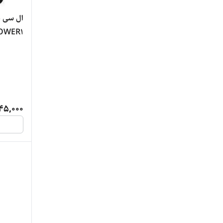
OWER1
45,000