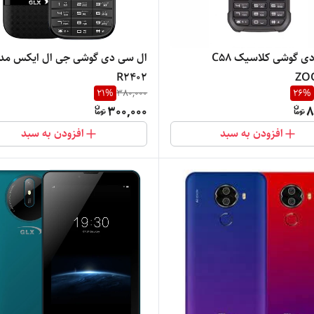
ال سی دی گوشی کلاسیک C58
ال سی دی گوشی جی ال ایکس م
R2402
ZO
21
%
380,000
26
%
300,000
8
افزودن به سبد
افزودن به سبد