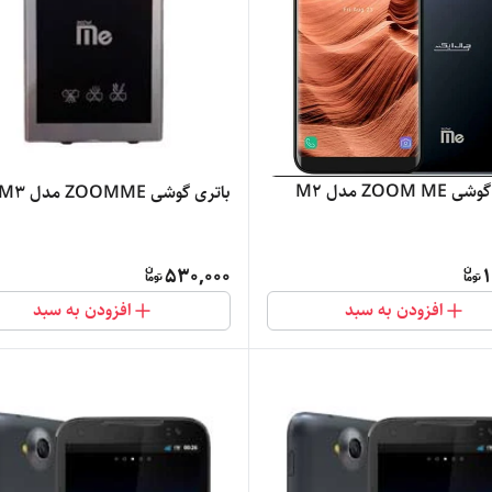
ZOOM  مدل M2
باتری گوشی ZOOMME مدل M3
530,000
1
افزودن به سبد
افزودن به سبد