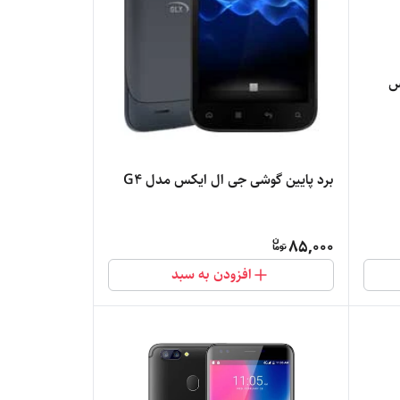
س
برد پایین گوشی جی ال ایکس مدل G4
85,000
افزودن به سبد