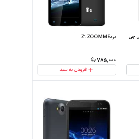
ی جی
بردZ1 ZOOMME
785,000
افزودن به سبد