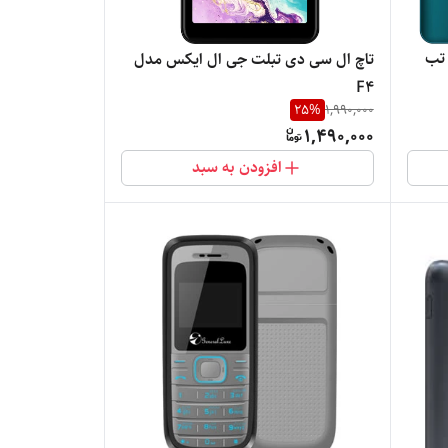
 تب
تاچ ال سی دی تبلت جی ال ایکس مدل
F4
25
%
1,990,000
1,490,000
افزودن به سبد