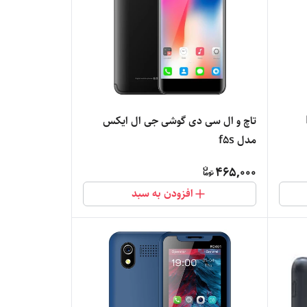
تاچ و ال سی دی گوشی جی ال ایکس
مدل f5s
465,000
افزودن به سبد