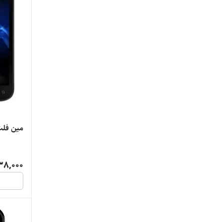
مین فلت
38,000