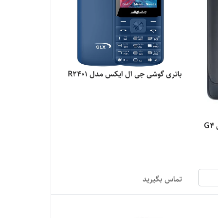
باتری گوشی جی ال ایکس مدل R2401
G
تماس بگیرید