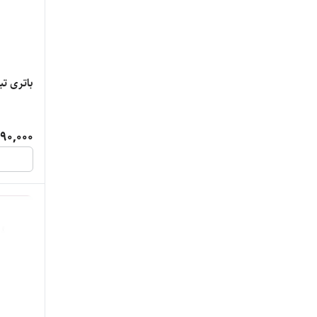
باتری ت
90,000