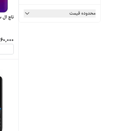
محدوده قیمت
تاچ ال سی 
360,000