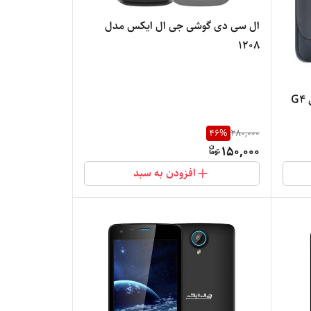
ال سی دی گوشی جی ال ایکس مدل
1208
G
46
%
280,000
150,000
افزودن به سبد