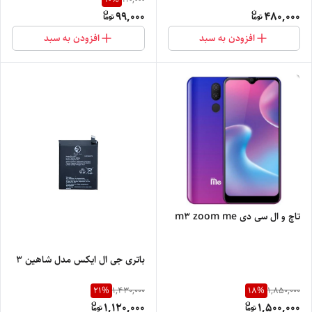
99,000
480,000
افزودن به سبد
افزودن به سبد
تاچ و ال سی دی m3 zoom me
باتری جی ال ایکس مدل شاهین 3
21
%
18
%
1,430,000
1,850,000
1,120,000
1,500,000