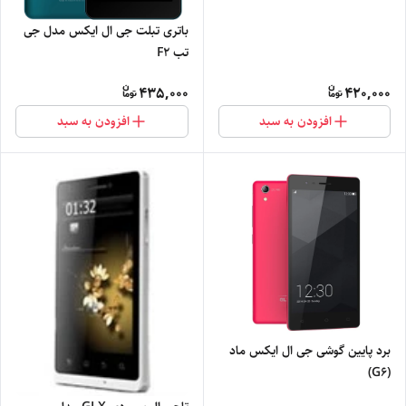
باتری تبلت جی ال ایکس مدل جی
تب F2
435,000
420,000
افزودن به سبد
افزودن به سبد
برد پایین گوشی جی ال ایکس ماد
(G6)