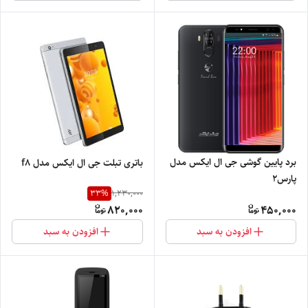
برد پایین گوشی جی ال ایکس مدل
باتری تبلت جی ال ایکس مدل f8
پارس2
33
%
1,230,000
820,000
450,000
افزودن به سبد
افزودن به سبد