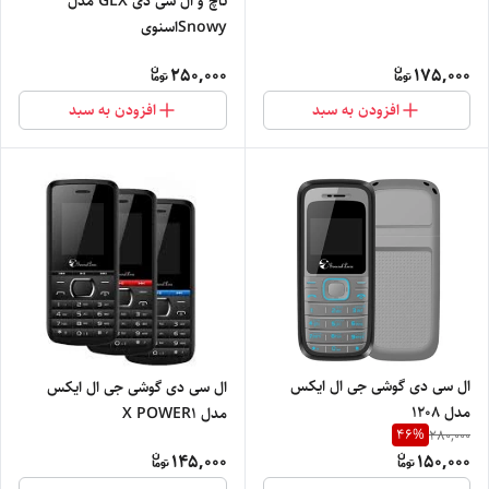
تاچ و ال سی دی GLX مدل
Snowyاسنوی
250,000
175,000
افزودن به سبد
افزودن به سبد
ال سی دی گوشی جی ال ایکس
ال سی دی گوشی جی ال ایکس
مدل 1208
مدل X POWER1
46
%
280,000
145,000
150,000