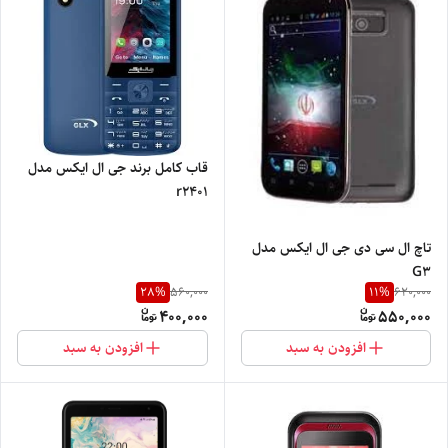
قاب کامل برند جی ال ایکس مدل
r2401
تاچ ال سی دی جی ال ایکس مدل
G3
28
%
11
%
560,000
620,000
400,000
550,000
افزودن به سبد
افزودن به سبد