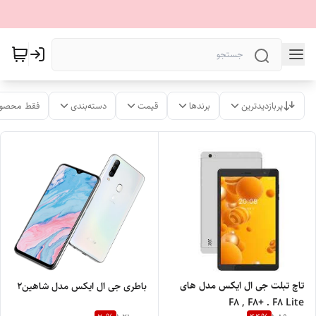
پربازدیدترین
برندها
قیمت
دسته‌بندی
فقط محصول
تاچ تبلت جی ال ایکس مدل های
باطری جی ال ایکس مدل شاهین2
F8 , F8+ . F8 Lite