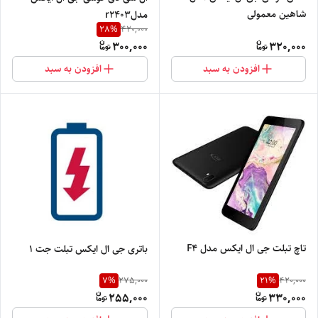
شاهین معمولی
مدلr2403
28
%
420,000
300,000
320,000
افزودن به سبد
افزودن به سبد
تاچ تبلت جی ال ایکس مدل F4
باتری جی ال ایکس تبلت جت ۱
7
%
21
%
275,000
420,000
255,000
330,000