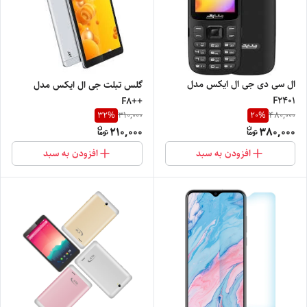
ال سی دی جی ال ایکس مدل
گلس تبلت جی ال ایکس مدل
F2401
++F8
32
%
20
%
310,000
480,000
210,000
380,000
افزودن به سبد
افزودن به سبد