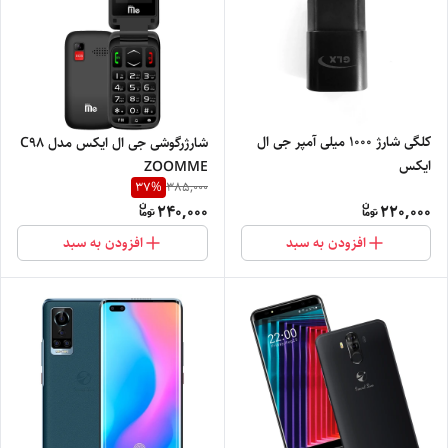
کلگی شارژ 1000 میلی آمپر جی ال
شارژرگوشی جی ال ایکس مدل C98
ایکس
ZOOMME
37
%
385,000
240,000
220,000
افزودن به سبد
افزودن به سبد