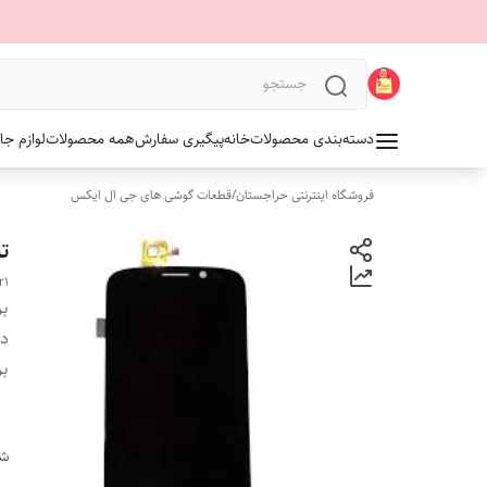
دسته‌بندی محصولات
خانه
پیگیری سفارش
همه محصولات
لوازم جا
فروشگاه اینترنتی حراجستان
/
قطعات گوشی های جی ال ایکس
ت
r1
بر
دس
بر
شن