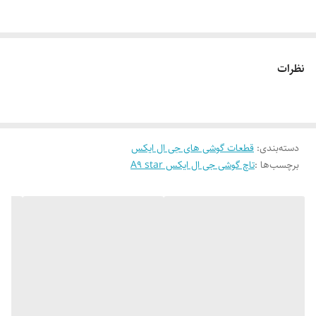
نظرات
دسته‌بندی
:
قطعات گوشی های جی ال ایکس
برچسب‌ها :
تاچ گوشی جی ال ایکس A9 star