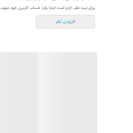
دارد
برای ثبت نظر، لازم است ابتدا وارد حساب کاربری خود شوید.
اندازه
افزودن نظر
2.4 اینچ
دوربین
کیفیت دوربین
بدون دوربین
چراغ قوه
دارد
امکانات نرم افزاری
فرمتهای پخش ویدئو
gif, 3gp
فرمتهای پخش صدا
mp3, wav
تبادل اطلاعات