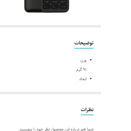
توضیحات
وزن
91 گرم
ابعاد
132x50.5x15 میلی متر
تعداد سیم کارت
2عدد
نظرات
صفحه نمایش
صفحه نمایش رنگی
شما هم درباره این محصول نظر خود را بنویسید.