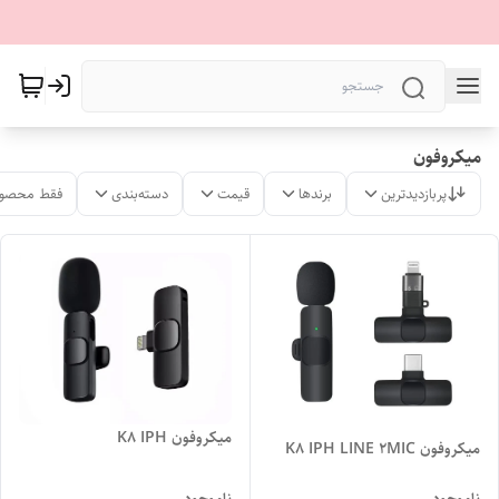
میکروفون
پربازدیدترین
برندها
قیمت
دسته‌بندی
فقط محصول
میکروفون K8 IPH
میکروفون K8 IPH LINE 2MIC
ناموجود
ناموجود