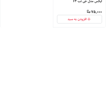
ایکس مدل جی تب F4
75,000
افزودن به سبد