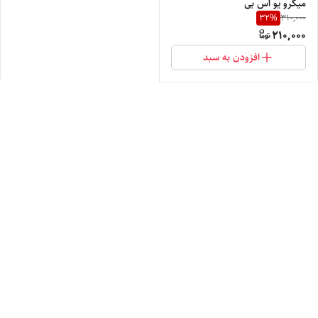
میکرو یو اس بی
32
%
310,000
210,000
افزودن به سبد