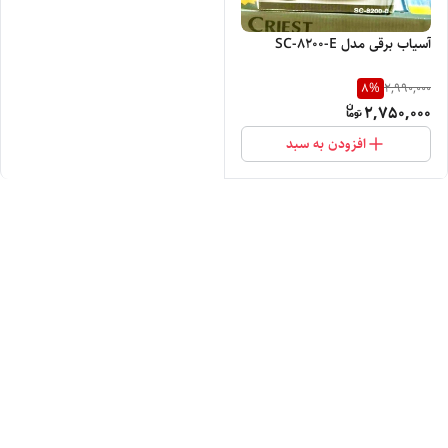
آسیاب برقی مدل SC-8200-E
8
%
2,990,000
2,750,000
افزودن به سبد