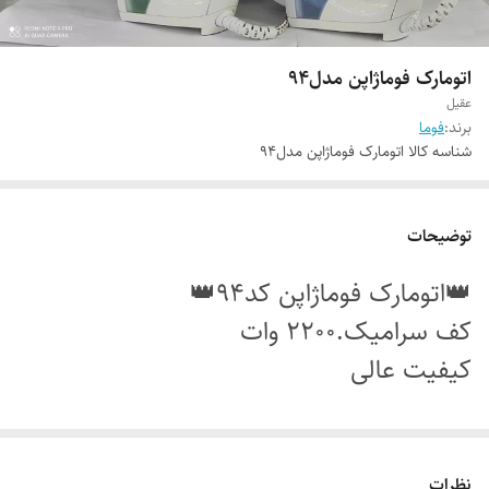
اتومارک فوماژاپن مدل94
عقیل
برند:
فوما
شناسه کالا
اتومارک فوماژاپن مدل94
توضیحات
👑اتومارک فوماژاپن کد94👑
کف سرامیک.2200 وات
کیفیت عالی
نظرات