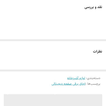
بالای آن می باشد.
نقد و بررسی
تنها عیب اجاق های صفحه ای برقی، بالا بودن قیمت انرژی برق بوده که این
مورد هم با تولید اجاق های نسل جدید اینداکشن تا حدودی برطرف شده
است. اجاق های اینداکشن مصرف برق پایین تری داشته ولی در عوض قیمت
شان بالاتر است.
نظرات
دسته‌بندی
:
لوازم آشپزخانه
برچسب‌ها :
اجاق برقی صفحه دیجیتالی