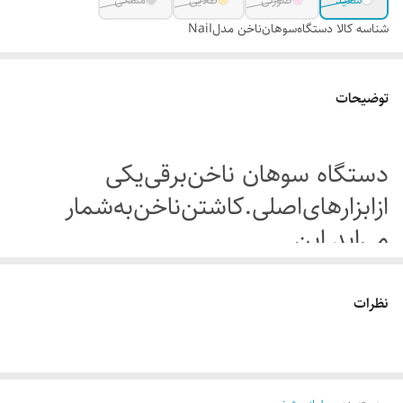
سفید
صورتی
طلایی
مشکی
شناسه کالا
دستگاه‌سوهان‌ناخن مدلNaiI
توضیحات
دستگاه سوهان ناخن‌برقی‌یکی
ازابزارهای‌اصلی‌.کاشتن‌ناخن‌به‌شمار‌
می‌اید.این
دستگاه‌درکاشت‌ناخن‌جهت‌سوهان‌
وصاف‌کردن‌ناهمواری‌های‌سطح‌ناخن‌استفاد
نظرات
این‌دستگاه‌برای‌ناخن های‌دست‌وپا
مناسب می‌باشدودارای یک‌عددپدال و
6عددسوهان‌فلزی‌درانواع مختلف