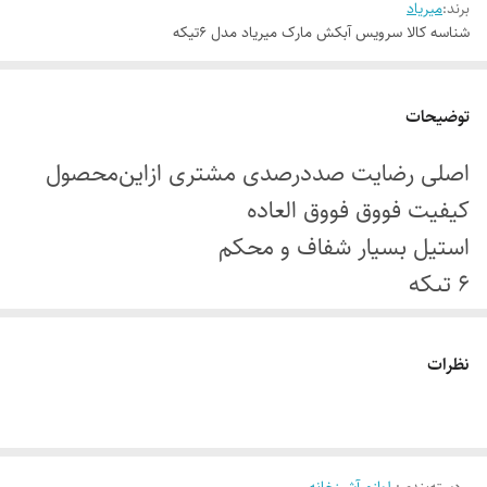
برند:
میریاد
شناسه کالا
سرویس آبکش مارک میریاد مدل 6تیکه
توضیحات
اصلی رضایت صددرصدی مشتری ازاین‌محصول
کیفیت فووق فووق العاده
استیل بسیار شفاف و محکم
6 تیکه
سایز های
16.5cm
نظرات
19.5cm
22.5cm
25.5cm
دسته‌بندی
:
لوازم آشپزخانه