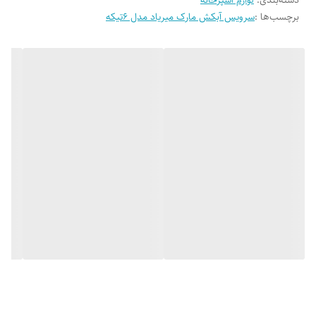
28.5cm
برچسب‌ها :
سرویس آبکش مارک میریاد مدل 6تیکه
31.5cm