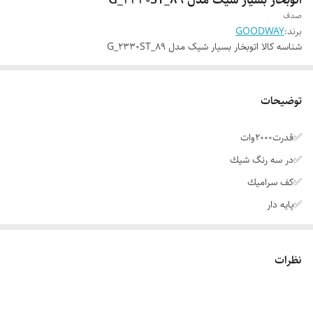
صدف
برند:
GOODWAY
شناسه کالا
اتوبخار بسیار شیک مدل G_2330ST_89
توضیحات
✅قدرت2000وات
✅در سه رنگ شيك
✅كف سراميك
✅پايه دار
✅مخزن يك ليتر
✅دوشاخه 3سو
نظرات
✅سفارش اروپايي
✅كيفيت بينظير