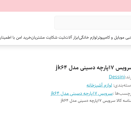
نبی موبایل و کامپیوتر
لوازم خانگی
ابزار آلات
ثبت شکایت مشتریان
خرید امن با اطمینا
س 17پارچه دسینی مدل jk64
ند:
Dessini
ته‌بندی
:
لوازم آشپزخانه
چسب‌ها :
سرویس 17پارچه دسینی مدل jk64
اسه کالا
سرویس 17پارچه دسینی مدل jk64