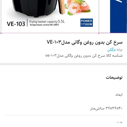
سرخ کن بدون روغن وگاتی مدلVE-103
برند:
وگاتي
شناسه کالا
سرخ کن بدون روغن وگاتی مدلve-103
توضیحات
ابعاد
۳۶x۳۶x۴۰ سانتی‌متر
وزن