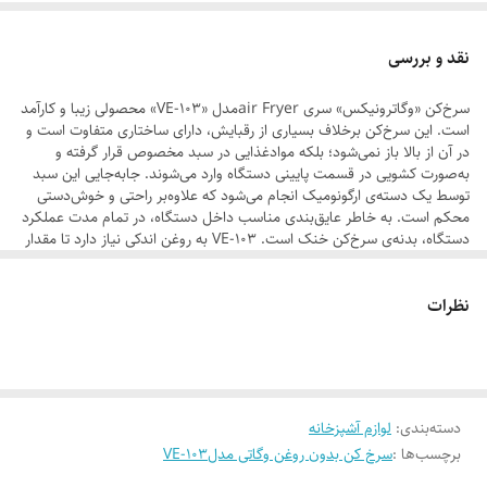
۶۰۰۰ گرم
نقد و بررسی
ظرفیت
سرخ‌کن «وگاترونیکس» سری air Fryerمدل «VE-103» محصولی زیبا و کارآمد
است. این سرخ‌کن برخلاف بسیاری از رقبایش، دارای ساختاری متفاوت است و
۵لیتری
در آن از بالا باز نمی‌شود؛ بلکه موادغذایی در سبد مخصوص قرار گرفته و
به‌صورت کشویی در قسمت پایینی دستگاه وارد می‌شوند. جابه‌جایی این سبد
حداکثر توان مصرفی
توسط یک دسته‌ی ارگونومیک انجام می‌شود که علاوه‌بر راحتی و خوش‌دستی
محکم است. به خاطر عایق‌بندی مناسب داخل دستگاه، در تمام مدت عملکرد
دستگاه، بدنه‌ی سرخ‌کن خنک است. VE-103 به روغن اندکی نیاز دارد تا مقدار
۱۷۰۰
زیادی غذای سرخ‌شده آماده کند. این سرخ‌کن درواقع یک AirFryer است که
در این سیستم نیاز به روغن به حداقل می‌رسد؛ درنتیجه غذای سالم‌تری تهیه
محفظه
نظرات
می‌شود. در مدل VE-103 علاوه‌بر امکان تنظیم دما، قابلیت تنظیم زمان هم
لحاظ شده است. طراحی مکعبی این مدل با زوایای گردشده با رنگ مشکی براق
آن تکمیل ‌شده است تا یکی از زیباترین‌های وگاترونیکس در آشپزخانه
محفظه جمع‌آوری سیم
عرض‌اندام کند. وگاترونیکس با عرضه‌ی این محصول، گامی دیگر در تولید
محصولاتی برداشته که علاوه‌بر کارایی به ‌ به ‌سلامت مصرف‌کننده اهمیت می
دهد.
دسته‌بندی
:
لوازم آشپزخانه
برچسب‌ها :
سرخ کن بدون روغن وگاتی مدلVE-103