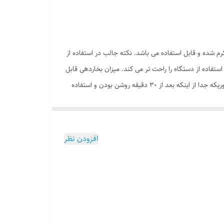
205سری جدید بخار شوی های شرکت ایرکسون است. این مدل از بخارشوی با قدرت 2000 وات، فقط در 1 الی 2 دقیقه گرم شده و قابل استفاده می باشد. نکته جالب در استفاده از
ستفاده از دستگاه را راحت تر می کند. میزان بخاردهی قابل
تنظیم از حداقل تا حداکثر، بنا به دلخواه شما می باشد. دمای این بخار اتا 120 درجه سانتی گراد می باشد. این دستگاه امنیت بالایی نیز دارد، به طوریکه جدا از اینکه بعد از 30 دقیقه روشن بودن و استفاده
کنترل کننده دما و فیوز. به این ترتیب استفاده از دستگاه ایمن و بی خطر می شود.
افزودن نظر