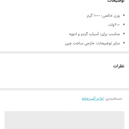
توضیحات
وزن خالص:
1000 گرم
200وات
مناسب برای:
آسیاب گردو و ادویه
سایر توضیحات:
خارجی ساخت چین
رنگ:
استیل
جنس:
استیل
نظرات
ابعاد:
ارتفاع 17 سانت قطر 11 سانت
دسته‌بندی
:
لوازم آشپزخانه