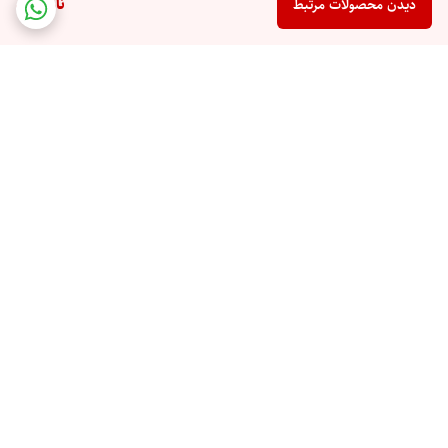
ناموجود
دیدن محصولات مرتبط
برگشت به بالا
مجوز کسب و کار 'حراجستان'
سایت نماد تجارت الکترونیکی