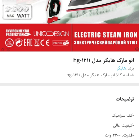
اتو مارک هایگر مدل hg-1211
برند:
هایگر
شناسه کالا
اتو مارک هایگر مدل hg-1211
توضیحات
-کف سرامیک
-کیفیت عالی
-قدرت: 2200 وات