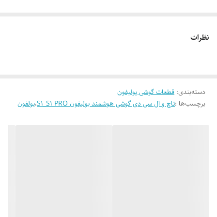
نظرات
دسته‌بندی
:
قطعات گوشی یولیفون
برچسب‌ها :
تاچ و ال سی دی گوشی هوشمند یولیفون S1_S1 PRO
،
یولفون