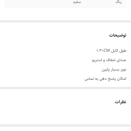
رنگ
سفید
توضیحات
طول کابل 1.30CM
صدای شفاف و استریو
نویز بسیار پایین
امکان پاسخ دهی به تماس
کیفیت صدای HIFI
نظرات