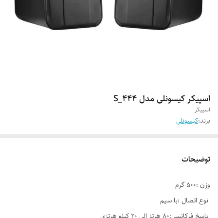
اسپیکر کیسونلی مدل S_444
اسپیکر
برند:
کیسونلی
توضیحات
وزن :500 گرم
نوع اتصال :با سیم
پاسخ فرکانسی:۸۰ هرتز الی ۲۰ کیلو هرتزی