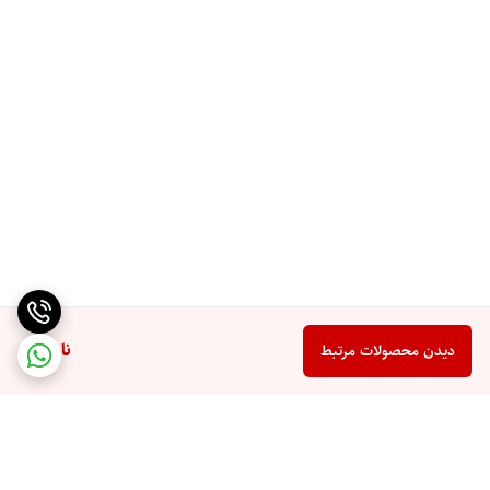
ناموجود
دیدن محصولات مرتبط