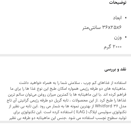
توضیحات
ابعاد
36x25x6 سانتی‌متر
وزن
2000 گرم
جنس بدنه
آلومینیوم
نقد و بررسی
جنس روکش
استفاده از غذاهای کم چرب ، سلامتی شما را به همراه خواهید داشت
گرانیت
.ماهیتابه های دو طرفه رژیمی همواره امکان طبخ این نوع غذا ها را برای ما
تعداد دسته
فراهم کرده اند .با این ماهیتابه ها با کمترین میزان روغن می‌توان سالم ترین
غذاها را طبخ کرد .از این محصولات ، تابه گریل دو طرفه رژیمی گرانیتی آی تاج
دو عدد
مدل Whitford 36 از بهترین نمونه ها به شمار می رود .این تابه بی نظیر از
تکنولوژی سوئیسی ایلاگ ( ILAG ) استفاده کرده است .این تکنولوژی برای
تولید سطوح نچسب استفاده می شود .جنس این ماهیتابه دو طرفه بی نظیر
چدن گرانیت می باشد .این تابه با کیفیت قابلیت ضد خش را نیز دارد .تابه
گریل دو طرفه رژیمی گرانیتی آی تاج مدل Whitford 36 دارای قابلیت نچسب