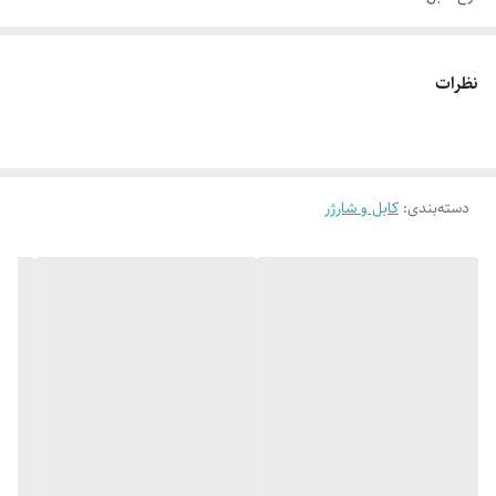
USB
سایر توضیحات کابل
نظرات
رابط USB Type-C, USB
مناسب برای شارژ و انتقال اطلاعات
جنس کابل : کنفی
دسته‌بندی
:
روکش آلیاژ آلومینیوم
کابل و شارژر
ضد گره خوردگی