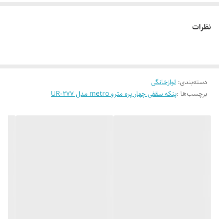
۹۰۰ دور در دقیقه و گشتاورد بسیار بالا
نظرات
چها پره ۲۵ سانت فلزی رنگ کوره ای
کلید سه سرعته
دسته‌بندی
:
لوازخانگی
برچسب‌ها :
پنکه سقفی چهار پره مترو metro مدل UR-277