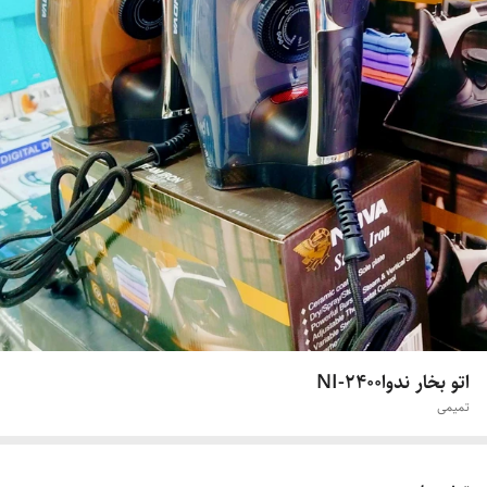
اتو بخار ندواNI-2400
تمیمی