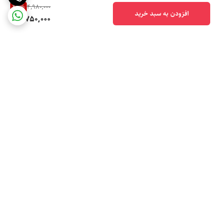
24
%
4,980,000
افزودن به سبد خرید
3,750,000
برگشت به بالا
مجوز کسب و کار 'حراجستان'
سایت نماد تجارت الکترونیکی