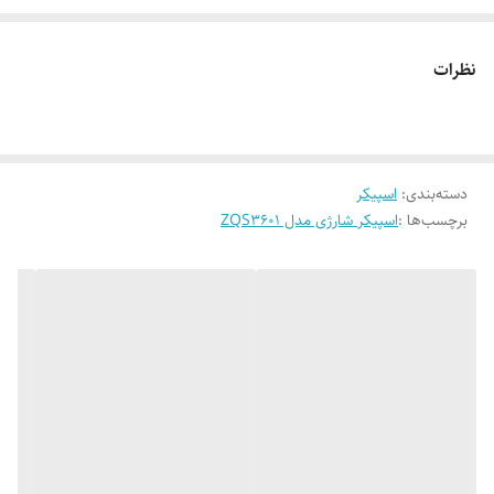
فلش.بلوتوث.کارت حافظه.رادیو
نظرات
دسته‌بندی
:
اسپیکر
برچسب‌ها :
اسپیکر شارژی مدل ZQS3601