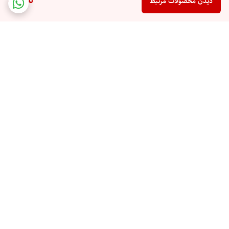
ناموجود
دیدن محصولات مرتبط
برگشت به بالا
مجوز کسب و کار 'حراجستان'
سایت نماد تجارت الکترونیکی