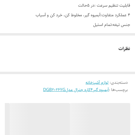
قابلیت تنظیم سرعت :در 5حالت
4 عملکرد متفاوت:آبمیوه گیر، مخلوط کن، خرد کن و آسیاب
جنس تیغه:تمام استیل
پارچ کریستالی:با ظرفیت 1.5لیتر
جنس بدنه :استیل ضد لک
نظرات
مخزن تفاله جداشونده:دارد
دسته‌بندی
:
لوازم آشپزخانه
برچسب‌ها :
آبمیوه گیر4کاره جنرال مدلDGB2026YG