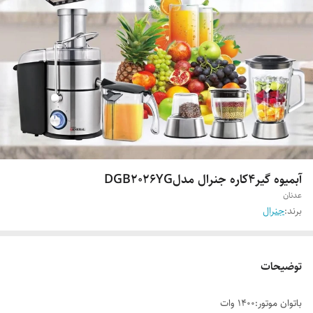
آبمیوه گیر4کاره جنرال مدلDGB2026YG
عدنان
برند:
جنرال
توضیحات
باتوان موتور:1400 وات