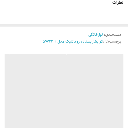
نظرات
سیم جمع کن خودکار : دارد
دکمه اماده به کار : دارد
دسته‌بندی
:
لوازخانگی
برچسب‌ها :
اتو بخارایستاده رومانتیک مدل SW23H