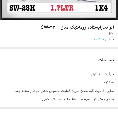
اتو بخارایستاده رومانتیک مدل SW-23H
عقیل
برند:
رومانتیک
توضیحات
ظرفیت : 1.7لیتر
1800وات
سایر : قابلیت گرم شدن سریع قابلیت خاموش شدن خودکار دهنه چند
منظوره بخار لوله خرطومی بخار دارای میله تلسکوپی
سایر ویژگی ها : طراوت بخشی سریع لباسها و ترمیم شکست های پارچه /
برطرف ساختن نیاز به تخته اتو برای اتو کردن