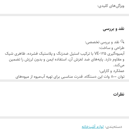
ویژگی‌های کلیدی:
توان مصرفی:
800 وات
جنس بدنه:
ترکیب استیل ضدزنگ و پلاستیک فشرده مقاوم
نقد و بررسی
ظرفیت پارچ:
1 لیتر
🔍 نقد و بررسی تخصصی:
مخزن تفاله‌گیر:
دارد
طراحی و ساخت:
سیستم ضد چکه:
دارد
آبمیوه‌گیری VE-125 با ترکیب استیل ضدزنگ و پلاستیک فشرده، ظاهری شیک
و مقاوم دارد. پایه‌های ضد لغزش آن، استفاده ایمن و بدون لرزش را تضمین
پایه ضد لغزش:
دارد
می‌کند.
عملکرد:
دو سرعته
عملکرد و کارایی:
توان 800 وات این دستگاه، قدرت مناسبی برای تهیه آب‌میوه از میوه‌های
مختلف فراهم می‌آورد. سیستم دو سرعته آن امکان تنظیم سرعت متناسب با
نوع میوه را می‌دهد.
نظرات
قابلیت‌های اضافی:
سیستم ضد چکه:
جلوگیری از ریختن آب‌میوه روی سطح کار
مخزن تفاله‌گیر:
تفکیک آسان تفاله‌ها برای استفاده بهینه
📦 مشخصات فنی:
ویژگی
مشخصات
توان مصرفی
800 وات
دسته‌بندی
:
لوازم آشپزخانه