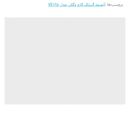
جنس بدنه
ترکیب استیل ضدزنگ و پلاستیک فشرده
برچسب‌ها :
آبمیوه گیرتک کاره وگاتی مدل VE125
ظرفیت پارچ
1 لیتر
مخزن تفاله‌گیر
دارد
سیستم ضد چکه
دارد
پایه ضد لغزش
دارد
عملکرد
دو سرعته