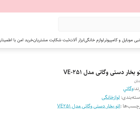
نبی موبایل و کامپیوتر
لوازم خانگی
ابزار آلات
ثبت شکایت مشتریان
خرید امن با اطمینا
و بخار دستی وگاتی مدل VE-251
نان
ند:
وگاتي
ته‌بندی
:
لوازخانگی
چسب‌ها :
اتو بخار دستی وگاتی مدل VE251