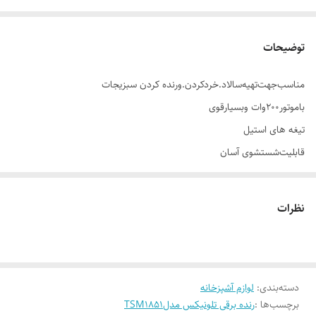
توضیحات
مناسب‌جهت‌تهیه‌سالاد.خردکردن‌.ورنده کردن سبزیجات‌
باموتور200وات وبسیارقوی
تیغه های استیل
قابلیت‌شستشوی آسان
پایه ضدلغزش
نظرات
دسته‌بندی
:
لوازم آشپزخانه
برچسب‌ها :
رنده برقی تلونیکس مدلTSM1851