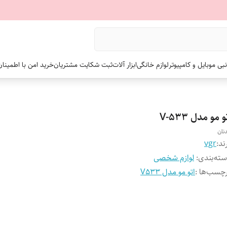
نبی موبایل و کامپیوتر
لوازم خانگی
ابزار آلات
ثبت شکایت مشتریان
خرید امن با اطمینا
و مو مدل V-533
نان
ند:
vgr
ته‌بندی
:
لوازم شخصی
چسب‌ها :
اتو مو مدل V533