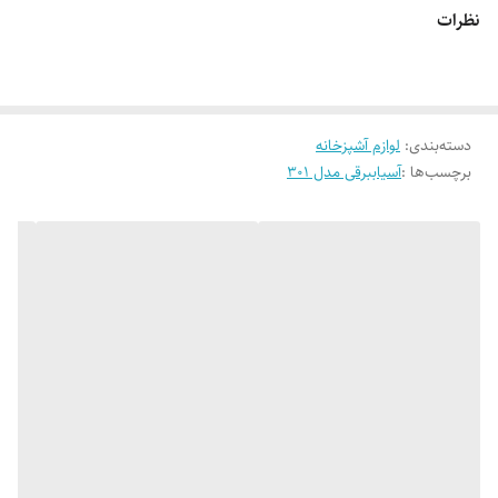
استحکام بالا، از خاصیت ضد زنگ نیز بهره می برد و در طول
نظرات
زمان و استفاده های مکرر
دسته‌بندی
:
لوازم آشپزخانه
برچسب‌ها :
آسیاببرقی مدل 301