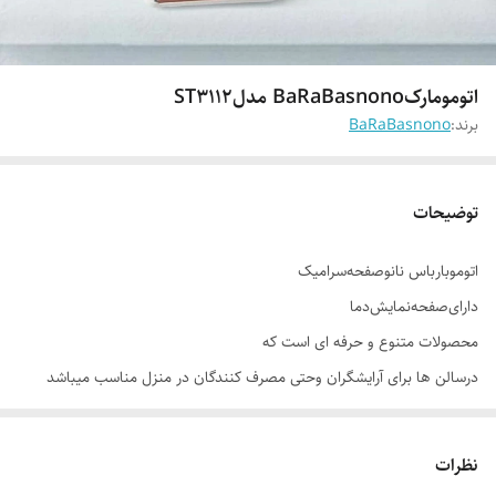
اتومو‌مارک‌‌BaRaBasnono مدلST3112
برند:
BaRaBasnono
توضیحات
اتومو‌‌بارباس نانوصفحه‌سرامیک
دارای‌صفحه‌نمایش‌دما
محصولات متنوع و حرفه ای است که
درسالن ها برای آرایشگران وحتی مصرف کنندگان در منزل مناسب میباشد
کیفیت فووق العاده
نظرات