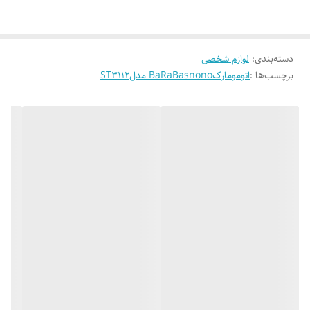
دسته‌بندی
:
لوازم شخصی
برچسب‌ها :
اتومومارکBaRaBasnono مدلST3112