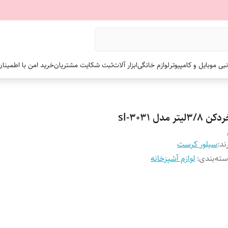
نبی موبایل و کامپیوتر
لوازم خانگی
ابزار آلات
ثبت شکایت مشتریان
خرید امن با اطمینا
ن 3/8لیتر مدل sl-3031
ند:
سیلور کرست
ته‌بندی
:
لوازم آشپزخانه