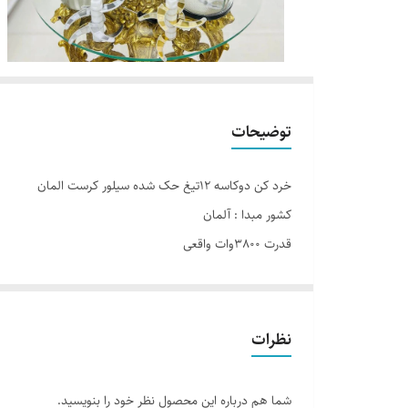
توضیحات
خرد کن دوکاسه ۱۲تیغ حک شده سیلور کرست المان
کشور مبدا : آلمان
قدرت 3800وات واقعی
ظرفیت کاسه 3/8لیتر
جنس بدنه: استیل ضد زنگ
جنس کاسه: ۱-استیل ۲-شیشه پیرکس
نظرات
جنس شافت: فلزی فولاد
تعداد سرعت: 2سرعته
شما هم درباره این محصول نظر خود را بنویسید.