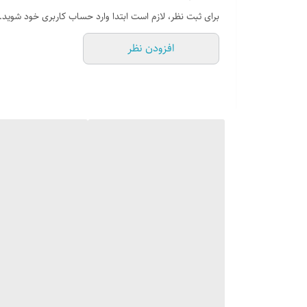
جنس تیغه: استیل ضد زنگ
برای ثبت نظر، لازم است ابتدا وارد حساب کاربری خود شوید.
تعداد تیغه: 12تیغ خود تیز شونده
افزودن نظر
همراه با پیچ گوشتی
قابلیت خردکردن :سبزیجات،گوشت،مرغ،حبوبات و مواد سف
با قابلیت تفکیک قطعات
با قابلیت شستشو قطعات در ماشین ظرفشویی