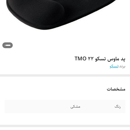
پد ماوس تسکو TMO 22
برند:
تسکو
مشخصات
رنگ
مشکی