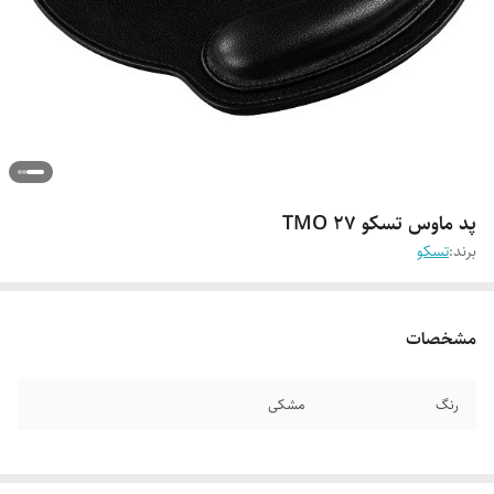
پد ماوس تسکو TMO 27
برند:
تسکو
مشخصات
رنگ
مشکی