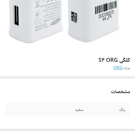
کلگی S4 ORG
برند:
ORG
مشخصات
رنگ
سفید