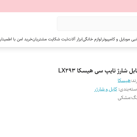
نبی موبایل و کامپیوتر
لوازم خانگی
ابزار آلات
ثبت شکایت مشتریان
خرید امن با اطمینا
بل شارژ تایپ سی هیسکا LX293
ند:
هیسکا
ته‌بندی
:
کابل و شارژر
نگ
:
مشکی