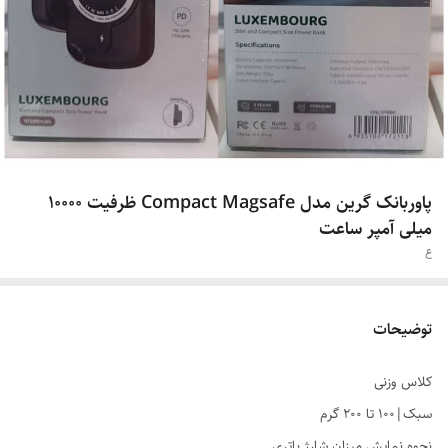
پاوربانک گرین مدل Compact Magsafe ظرفیت 10000
میلی آمپر ساعت
ع
توضیحات
کلاس وزنی
سبک|۱۰۰ تا ۲۰۰ گرم
نحوه نمایش میزان شارژ باتری