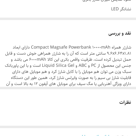
نشانگر LED
ظرفیت اسمی
۱۰۰۰۰ میلی آمپر ساعت
نقد و بررسی
تعداد درگاه خروجی
شارژر همراه Compact Magsafe Powerbank 10000mAh دارای ابعاد
یک عدد
9.6x6.64x1.81 سانتی متر است که آن را به شارژر همراهی خوش دست و قابل
شدت جریان خروجی
حمل تبدیل کرده است، ظرفیت واقعی باتری این کالا 6000mAh می باشد و
جنس این محصول از PC و ABC و Liquid Silica Gel است و با این پاوربانک
۱.۶۷ آمپر مخصوص موبایل
سبک وزن می توان هم موبایل را با کابل شارژ کرد و هم موبایل های دارای
۲.۳ آمپر
قابلیت شارژ بی سیم را به صورت وایرلس شارژ کرد، همین طور این دستگاه
دارای ویژگی آهنربایی یا مگ سیف برای موبایل های آیفون 12 به بالا است و آن
۳.۰ آمپر
ها را در این حالت شارژ می کند. لازم به ذکر است که این محصول دارای درگاه
USB-C می باشد و ولتاژ و شدت جریان ورودی آن که برای شارژ کردن این کالا
نظرات
مناسب است، 5V/1A بوده و این نکته مهم است که با شارژر مناسب آن را شارژ
کنید که با این ورودی ها متناسب باشد. توان خروجی شارژ وایرلس آن تا
حداکثر 15 وات و توان خروجی درگاه USB-C آن تا حداکثر 20 وات است. ولتاژ
و شدت جریان خروجی درگاه USB-C این شارژر همراه که برای شارژ کردن
موبایل توجه به آن مهم می باشد نیز 5V/3A, 9V/2.3A, 12V/1.67A است.
همچنین از اقلام همراه آن می توان به یک کابل Type-c به USB و یک