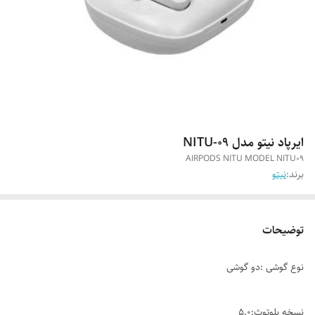
ایرپاد نیتو مدل NITU-09
AIRPODS NITU MODEL NITU09
برند:
نیتو
توضیحات
نوع گوشی :دو گوشی
نسخه بلوتوث:5.0