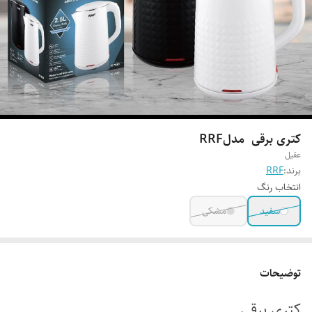
کتری برقی مدلRRF
عقیل
برند:
RRF
انتخاب رنگ
سفید
مشکی
توضیحات
کتری برقی