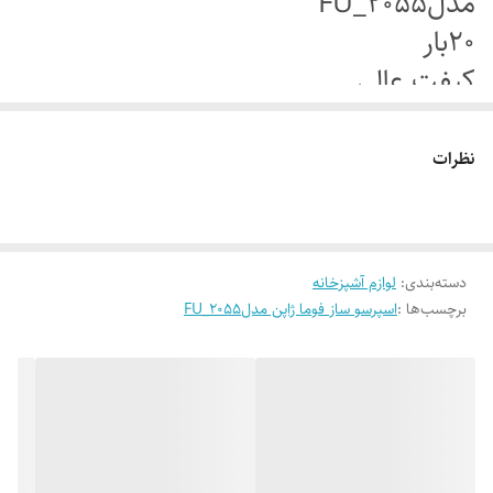
مدلFU_2055
20بار
کیفت عالی
نظرات
دسته‌بندی
:
لوازم آشپزخانه
برچسب‌ها :
اسپرسو ساز فوما ژاپن مدلFU_2055