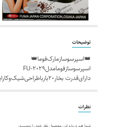
توضیحات
👑اسپرسوسازمارک‌فوما👑
اسپرسوسازفومامدلFU-2029
دارای‌قدرت بخار20بارباطراحی‌شیک‌وکارایی‌عالی
مناسب سرو اسپرسوکاپوچینو.لاته.قهوه‌تر
وانواع‌نوشیدنی‌های‌گرم‌درکافه های کوچ
.کیفیت فووق العاده
نظرات
شما هم درباره این محصول نظر خود را بنویسید.