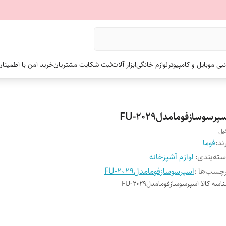
نبی موبایل و کامپیوتر
لوازم خانگی
ابزار آلات
ثبت شکایت مشتریان
خرید امن با اطمینا
پرسوسازفومامدلFU-2029
یل
ند:
فوما
ته‌بندی
:
لوازم آشپزخانه
چسب‌ها :
اسپرسوسازفومامدلFU-2029
اسه کالا
اسپرسوسازفومامدلFU-2029