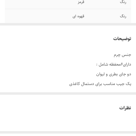
رنگ
قرمز
رنگ
قهوه ای
رنگ
طوسی
توضیحات
رنگ
مشکس
جنس چرم
دارای6محفظه شامل :
دو جای بطری و لیوان
یک جیب مناسب برای دستمال کاغذی
دو جیب در بالا جهت قراردادن موبایل و اشیای کوچک
یک جیب بزرگ در پایین جهت قراردادن تبلت، کتاب ، مجله و ...
نظرات
نصب آسان و راحت
دارای 2 بند کشی جهت نصب پشت صندلی خودرو